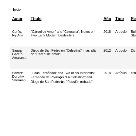
Inicio
Autor
Título
Año
Tipo
Re
Corfis,
"Cárcel de Amor" and "Celestina": Notes on
2018
Artículo
Bul
Ivy Ann
Two Early Modern Bestsellers
Stu
Saguar
Diego de San Pedro en "Celestina": más allá
2012
Artículo
Dic
García,
de "Cárcel de amor"
Amaranta
Severin,
Lucas Fernández and Two of his Intertexts:
2014
Artículo
eHu
Dorothy
Fernando de Rojas�s "La Celestina" and
Sherman
Diego de San Pedro�s "Passión trobada"