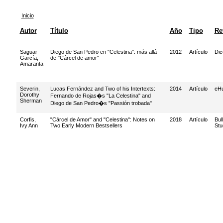
Inicio
Autor
Título
Año
Tipo
Re
Saguar
Diego de San Pedro en "Celestina": más allá
2012
Artículo
Dic
García,
de "Cárcel de amor"
Amaranta
Severin,
Lucas Fernández and Two of his Intertexts:
2014
Artículo
eHu
Dorothy
Fernando de Rojas�s "La Celestina" and
Sherman
Diego de San Pedro�s "Passión trobada"
Corfis,
"Cárcel de Amor" and "Celestina": Notes on
2018
Artículo
Bul
Ivy Ann
Two Early Modern Bestsellers
Stu