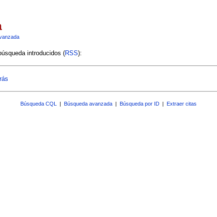
a
vanzada
 búsqueda introducidos (
RSS
):
rás
Búsqueda CQL
|
Búsqueda avanzada
|
Búsqueda por ID
|
Extraer citas