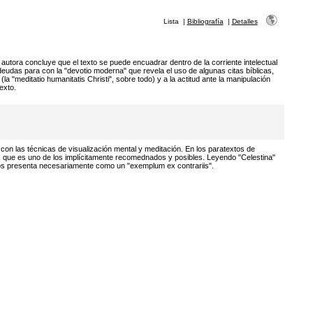
Lista
|
Bibliografía
|
Detalles
 la autora concluye que el texto se puede encuadrar dentro de la corriente intelectual
deudas para con la "devotio moderna" que revela el uso de algunas citas bíblicas,
 "meditatio humanitatis Christi", sobre todo) y a la actitud ante la manipulación
exto.
 con las técnicas de visualización mental y meditación. En los paratextos de
ra, que es uno de los implícitamente recomednados y posibles. Leyendo "Celestina"
 nos presenta necesariamente como un "exemplum ex contrariis".