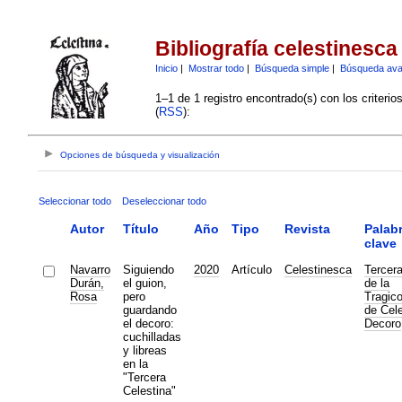
Bibliografía celestinesca
Inicio
|
Mostrar todo
|
Búsqueda simple
|
Búsqueda av
1–1 de 1 registro encontrado(s) con los criteri
(
RSS
):
Opciones de búsqueda y visualización
Seleccionar todo
Deseleccionar todo
Autor
Título
Año
Tipo
Revista
Palab
clave
Navarro
Siguiendo
2020
Artículo
Celestinesca
Tercera
Durán,
el guion,
de la
Rosa
pero
Tragic
guardando
de Cele
el decoro:
Decoro
cuchilladas
y libreas
en la
"Tercera
Celestina"