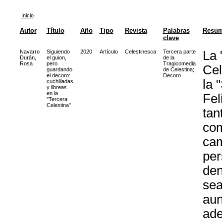
Inicio
Autor
Título
Año
Tipo
Revista
Palabras
Resu
clave
Navarro
Siguiendo
2020
Artículo
Celestinesca
Tercera parte
La 
Durán,
el guion,
de la
Rosa
pero
Tragicomedia
Cel
guardando
de Celestina
;
el decoro:
Decoro
la 
cuchilladas
y libreas
en la
Fel
"Tercera
Celestina"
tan
com
cam
per
den
sea
aun
ade