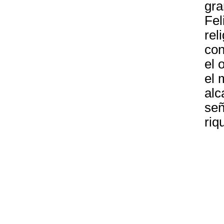
gra
Fel
rel
con
el 
el 
alc
señ
riq