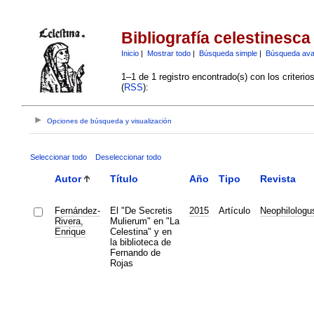
Bibliografía celestinesca
Inicio
|
Mostrar todo
|
Búsqueda simple
|
Búsqueda av
1–1 de 1 registro encontrado(s) con los criteri
(
RSS
):
Opciones de búsqueda y visualización
Seleccionar todo
Deseleccionar todo
Autor
Título
Año
Tipo
Revista
Fernández-
El "De Secretis
2015
Artículo
Neophilologu
Rivera,
Mulierum" en "La
Enrique
Celestina" y en
la biblioteca de
Fernando de
Rojas