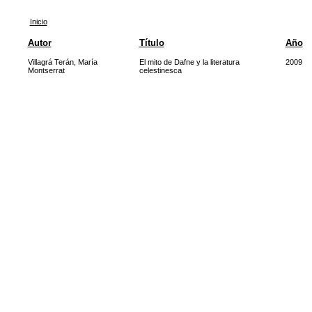
Inicio
Autor
Título
Año
Villagrá Terán, María
El mito de Dafne y la literatura
2009
Montserrat
celestinesca