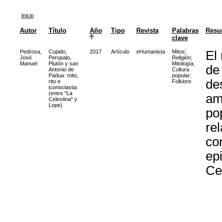
Inicio
Autor
Título
Año
Tipo
Revista
Palabras
Resu
clave
Pedrosa,
Cupido,
2017
Artículo
eHumanista
Mitos
;
El
José
Peropalo,
Religión
;
Manuel
Plutón y san
Mitología
;
de
Antonio de
Cultura
Padua: mito,
popular
;
de
rito e
Folklore
iconoclastia
(entre "La
am
Celestina" y
Lope)
po
re
co
ep
Ce