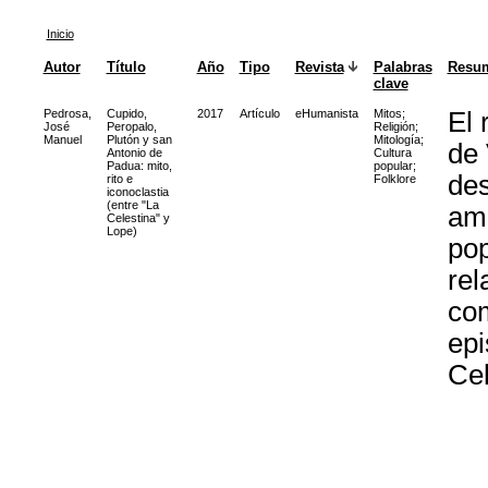
Inicio
Autor
Título
Año
Tipo
Revista
Palabras
Resu
clave
Pedrosa,
Cupido,
2017
Artículo
eHumanista
Mitos
;
El 
José
Peropalo,
Religión
;
Manuel
Plutón y san
Mitología
;
de 
Antonio de
Cultura
Padua: mito,
popular
;
des
rito e
Folklore
iconoclastia
(entre "La
amo
Celestina" y
Lope)
pop
rel
com
epi
Cel