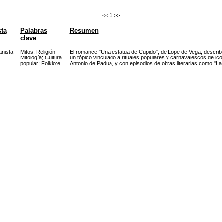
<<
1
>>
sta
Palabras
Resumen
clave
nista
Mitos
;
Religión
;
El romance "Una estatua de Cupido", de Lope de Vega, describ
Mitología
;
Cultura
un tópico vinculado a rituales populares y carnavalescos de ic
popular
;
Folklore
Antonio de Padua, y con episodios de obras literarias como "La