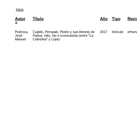
Inicio
Autor
Título
Año
Tipo
Revi
Pedrosa,
Cupido, Peropalo, Plutón y san Antonio de
2017
Artículo
eHuma
José
Padua: mito, rito e iconoclastia (entre "La
Manuel
Celestina" y Lope)