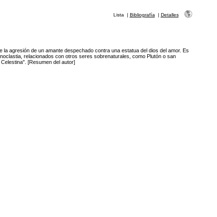
Lista
|
Bibliografía
|
Detalles
e la agresión de un amante despechado contra una estatua del dios del amor. Es
onoclastia, relacionados con otros seres sobrenaturales, como Plutón o san
 Celestina". [Resumen del autor]