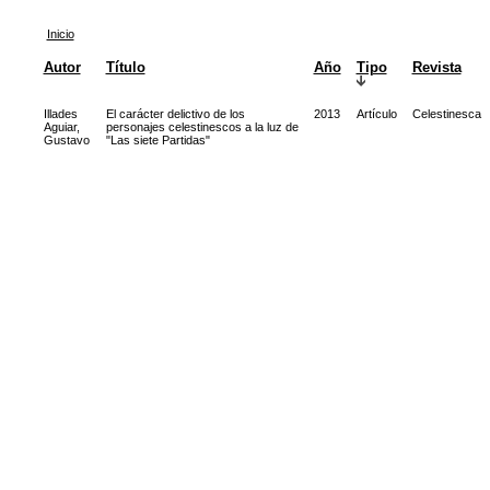
Inicio
Autor
Título
Año
Tipo
Revista
Illades
El carácter delictivo de los
2013
Artículo
Celestinesca
Aguiar,
personajes celestinescos a la luz de
Gustavo
"Las siete Partidas"