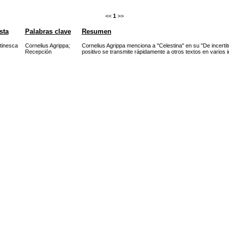
<<
1
>>
sta
Palabras clave
Resumen
tinesca
Cornelius Agrippa
;
Cornelius Agrippa menciona a "Celestina" en su "De incertitu
Recepción
positivo se transmite rápidamente a otros textos en varios 