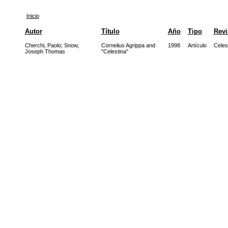
Inicio
Autor
Título
Año
Tipo
Revi
Cherchi, Paolo
;
Snow,
Cornelius Agrippa and
1998
Artículo
Celes
Joseph Thomas
"Celestina"