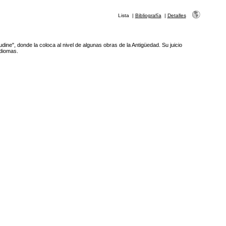
Lista
|
Bibliografía
|
Detalles
dine", donde la coloca al nivel de algunas obras de la Antigüedad. Su juicio
idiomas.