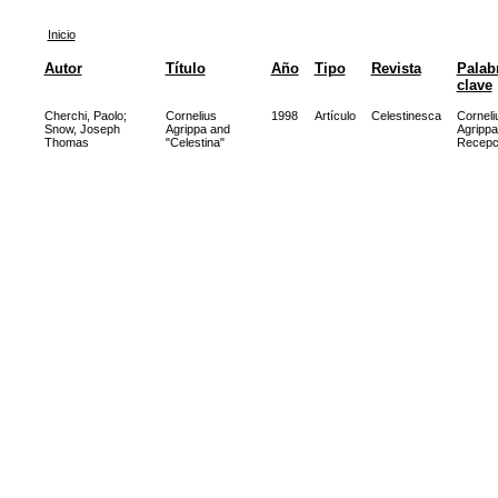
Inicio
Autor
Título
Año
Tipo
Revista
Palab
clave
Cherchi, Paolo
;
Cornelius
1998
Artículo
Celestinesca
Corneli
Snow, Joseph
Agrippa and
Agrippa
Thomas
"Celestina"
Recepc