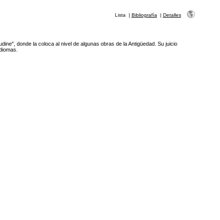
Lista
|
Bibliografía
|
Detalles
dine", donde la coloca al nivel de algunas obras de la Antigüedad. Su juicio
idiomas.