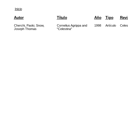
Inicio
Autor
Título
Año
Tipo
Revi
Cherchi, Paolo
;
Snow,
Cornelius Agrippa and
1998
Artículo
Celes
Joseph Thomas
"Celestina"