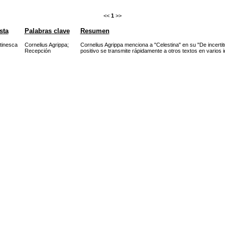
<<
1
>>
sta
Palabras clave
Resumen
tinesca
Cornelius Agrippa
;
Cornelius Agrippa menciona a "Celestina" en su "De incertitu
Recepción
positivo se transmite rápidamente a otros textos en varios 