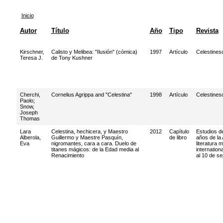
Inicio
Autor
Título
Año
Tipo
Revista
Kirschner,
Calisto y Melibea: "Ilusión" (cómica)
1997
Artículo
Celestines
Teresa J.
de Tony Kushner
Cherchi,
Cornelius Agrippa and "Celestina"
1998
Artículo
Celestines
Paolo
;
Snow,
Joseph
Thomas
Lara
Celestina, hechicera, y Maestro
2012
Capítulo
Estudios de
Alberola,
Guillermo y Maestre Pasquín,
de libro
años de la
Eva
nigromantes, cara a cara. Duelo de
literatura 
titanes mágicos: de la Edad media al
internation
Renacimiento
al 10 de s