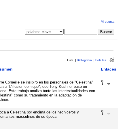
Mi cuenta
Lista
|
Bibliografía
|
Detalles
sumen
Enlaces
rre Corneille se insipiró en los personajes de "Celestina"
a su "L'illusion comique", que Tony Kushner puso en
ena. Este trabajo analiza tanto las intertextualidades con
lestina" como su tratamiento en la adaptación de
hner.
oca a Celestina por encima de los hechiceros y
romantes masculinos de su época.