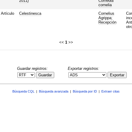
2011)
Comedia
cornelia
Artículo
Celestinesca
Cornelius
Cor
Agrippa
;
inc
Recepción
Ant
otr
<<
1
>>
Guardar registros:
Exportar registros:
Guardar
Exportar
Búsqueda CQL
|
Búsqueda avanzada
|
Búsqueda por ID
|
Extraer citas