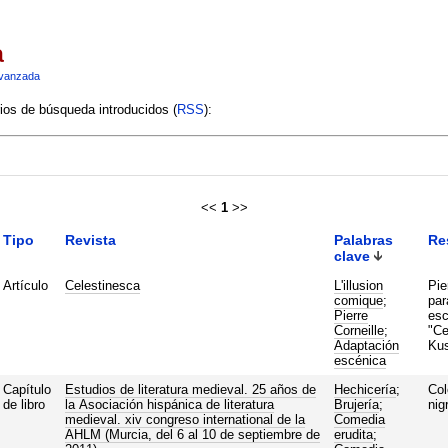
a
vanzada
rios de búsqueda introducidos (
RSS
):
<<
1
>>
Tipo
Revista
Palabras
Re
clave
Artículo
Celestinesca
L'illusion
Pie
comique
;
par
Pierre
esc
Corneille
;
"Ce
Adaptación
Kus
escénica
Capítulo
Estudios de literatura medieval. 25 años de
Hechicería
;
Col
de libro
la Asociación hispánica de literatura
Brujería
;
nig
medieval. xiv congreso international de la
Comedia
AHLM (Murcia, del 6 al 10 de septiembre de
erudita
;