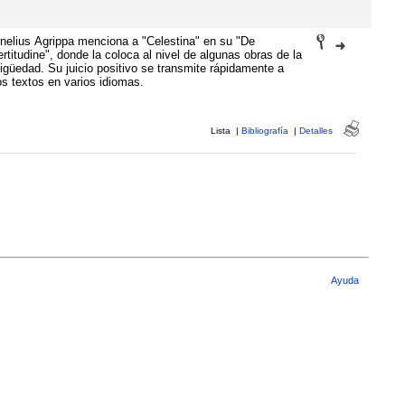
nelius Agrippa menciona a "Celestina" en su "De
ertitudine", donde la coloca al nivel de algunas obras de la
igüedad. Su juicio positivo se transmite rápidamente a
os textos en varios idiomas.
Lista
|
Bibliografía
|
Detalles
Ayuda