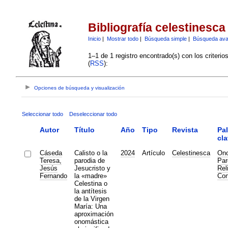
Bibliografía celestinesca
Inicio
|
Mostrar todo
|
Búsqueda simple
|
Búsqueda av
1–1 de 1 registro encontrado(s) con los criteri
(
RSS
):
Opciones de búsqueda y visualización
Seleccionar todo
Deseleccionar todo
Autor
Título
Año
Tipo
Revista
Pa
cl
Cáseda
Calisto o la
2024
Artículo
Celestinesca
Ono
Teresa,
parodia de
Par
Jesús
Jesucristo y
Rel
Fernando
la «madre»
Con
Celestina o
la antítesis
de la Virgen
María: Una
aproximación
onomástica