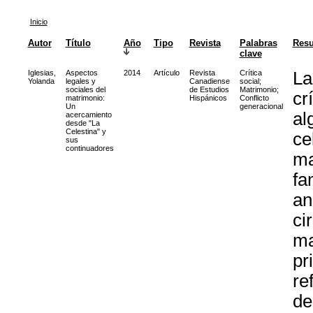
Inicio
Autor
Título
Año
Tipo
Revista
Palabras
Res
clave
Iglesias,
Aspectos
2014
Artículo
Revista
Crítica
La
Yolanda
legales y
Canadiense
social
;
sociales del
de Estudios
Matrimonio
;
cr
matrimonio:
Hispánicos
Conflicto
Un
generacional
al
acercamiento
desde "La
Celestina" y
ce
sus
continuadores
ma
fa
an
ci
ma
pr
re
de