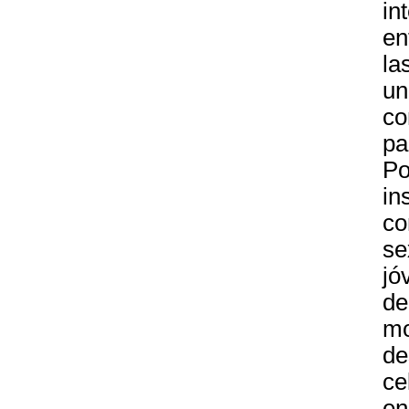
in
en
la
un
co
pa
Po
in
co
se
jó
de
mo
de
ce
en