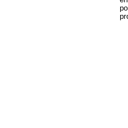
po
pr