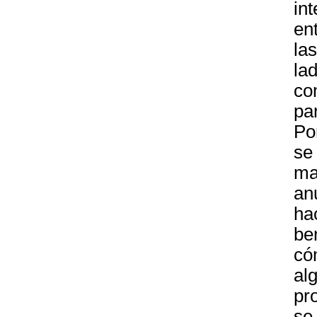
in
en
la
la
co
par
Po
se
ma
an
ha
be
có
alg
pr
se