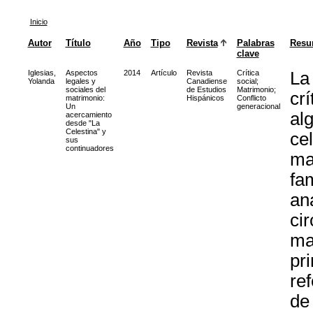
Inicio
Autor
Título
Año
Tipo
Revista
Palabras
Resu
clave
Iglesias,
Aspectos
2014
Artículo
Revista
Crítica
La 
Yolanda
legales y
Canadiense
social
;
sociales del
de Estudios
Matrimonio
;
crí
matrimonio:
Hispánicos
Conflicto
Un
generacional
al
acercamiento
desde "La
Celestina" y
ce
sus
continuadores
mat
fam
an
cir
ma
pri
re
de 