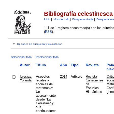
Bibliografía celestinesca
Inicio
|
Mostrar todo
|
Búsqueda simple
|
Búsqueda av
1–1 de 1 registro encontrado(s) con los criteri
(
RSS
):
Opciones de búsqueda y visualización
Seleccionar todo
Deseleccionar todo
Autor
Título
Año
Tipo
Revista
Pala
clav
Iglesias,
Aspectos
2014
Artículo
Revista
Críti
Yolanda
legales y
Canadiense
socia
sociales del
de
Matr
matrimonio:
Estudios
Confl
Un
Hispánicos
gene
acercamiento
desde "La
Celestina" y
sus
continuadores