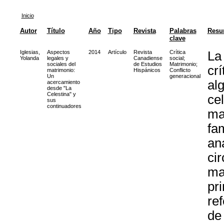
Inicio
Autor
Título
Año
Tipo
Revista
Palabras
Resu
clave
Iglesias,
Aspectos
2014
Artículo
Revista
Crítica
La 
Yolanda
legales y
Canadiense
social
;
sociales del
de Estudios
Matrimonio
;
crí
matrimonio:
Hispánicos
Conflicto
Un
generacional
al
acercamiento
desde "La
Celestina" y
ce
sus
continuadores
mat
fam
an
cir
ma
pri
re
de 