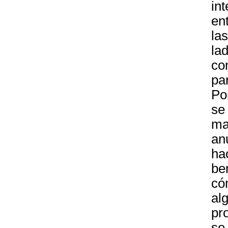
in
en
la
la
co
par
Po
se
ma
an
ha
be
có
alg
pr
se