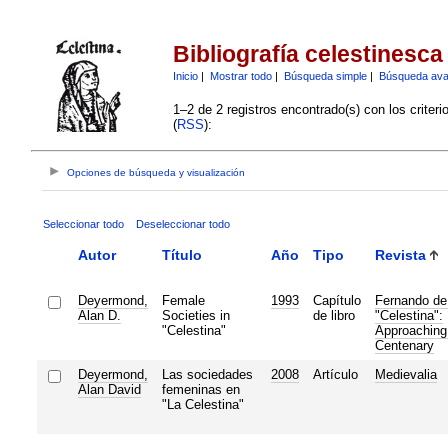
Bibliografía celestinesca
Inicio
|
Mostrar todo
|
Búsqueda simple
|
Búsqueda av
1–2 de 2 registros encontrado(s) con los criter
(
RSS
):
Opciones de búsqueda y visualización
Seleccionar todo
Deseleccionar todo
Autor
Título
Año
Tipo
Revista
Deyermond,
Female
1993
Capítulo
Fernando de
Alan D.
Societies in
de libro
"Celestina":
"Celestina"
Approaching 
Centenary
Deyermond,
Las sociedades
2008
Artículo
Medievalia
Alan David
femeninas en
"La Celestina"