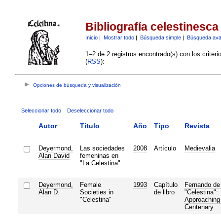
Bibliografía celestinesca
Inicio
|
Mostrar todo
|
Búsqueda simple
|
Búsqueda av
1–2 de 2 registros encontrado(s) con los criter
(
RSS
):
Opciones de búsqueda y visualización
Seleccionar todo
Deseleccionar todo
Autor
Título
Año
Tipo
Revista
Deyermond,
Las sociedades
2008
Artículo
Medievalia
Alan David
femeninas en
"La Celestina"
Deyermond,
Female
1993
Capítulo
Fernando de
Alan D.
Societies in
de libro
"Celestina":
"Celestina"
Approaching 
Centenary