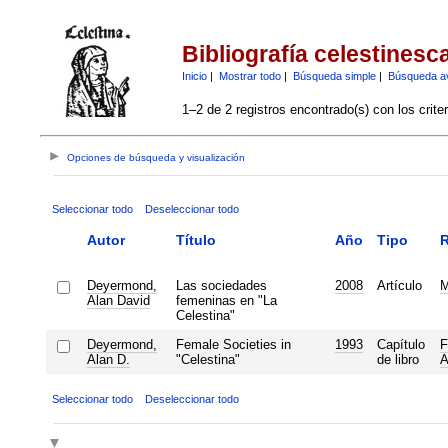
Bibliografía celestinesc
Inicio
|
Mostrar todo
|
Búsqueda simple
|
Búsqueda a
1–2 de 2 registros encontrado(s) con los crite
Opciones de búsqueda y visualización
Seleccionar todo
Deseleccionar todo
Autor
Título
Año
Tipo
R
Deyermond,
Las sociedades
2008
Artículo
M
Alan David
femeninas en "La
Celestina"
Deyermond,
Female Societies in
1993
Capítulo
F
Alan D.
"Celestina"
de libro
A
Seleccionar todo
Deseleccionar todo