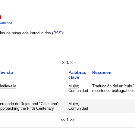
a
vanzada
rios de búsqueda introducidos (
RSS
):
<<
1
>>
evista
Palabras
Resumen
clave
edievalia
Mujer
;
Traducción del artículo 
Comunidad
repertorios bibliográfic
ernando de Rojas and "Celestina":
Mujer
;
pproaching the Fifth Centenary
Comunidad
<<
1
>>