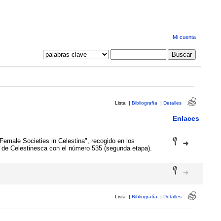
Mi cuenta
Lista
|
Bibliografía
|
Detalles
Enlaces
"Female Societies in Celestina", recogido en los
os de Celestinesca con el número 535 (segunda etapa).
Lista
|
Bibliografía
|
Detalles