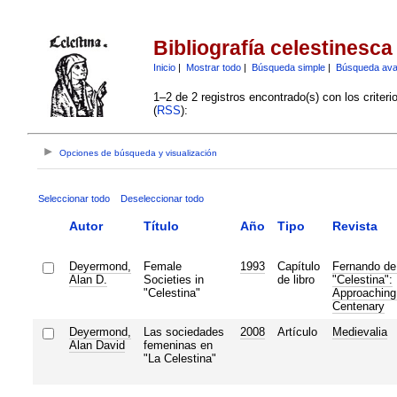
Bibliografía celestinesca
Inicio
|
Mostrar todo
|
Búsqueda simple
|
Búsqueda av
1–2 de 2 registros encontrado(s) con los criter
(
RSS
):
Opciones de búsqueda y visualización
Seleccionar todo
Deseleccionar todo
Autor
Título
Año
Tipo
Revista
Deyermond,
Female
1993
Capítulo
Fernando de
Alan D.
Societies in
de libro
"Celestina":
"Celestina"
Approaching 
Centenary
Deyermond,
Las sociedades
2008
Artículo
Medievalia
Alan David
femeninas en
"La Celestina"