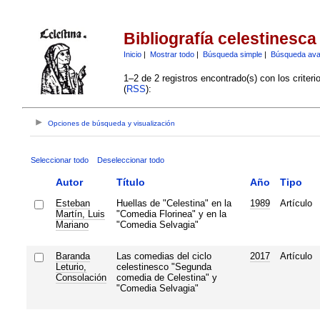
Bibliografía celestinesca
Inicio
|
Mostrar todo
|
Búsqueda simple
|
Búsqueda av
1–2 de 2 registros encontrado(s) con los criter
(
RSS
):
Opciones de búsqueda y visualización
Seleccionar todo
Deseleccionar todo
Autor
Título
Año
Tipo
Esteban
Huellas de "Celestina" en la
1989
Artículo
Martín, Luis
"Comedia Florinea" y en la
Mariano
"Comedia Selvagia"
Baranda
Las comedias del ciclo
2017
Artículo
Leturio,
celestinesco "Segunda
Consolación
comedia de Celestina" y
"Comedia Selvagia"