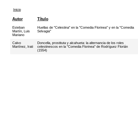
Inicio
Autor
Título
Esteban
Huellas de "Celestina" en la "Comedia Florinea" y en la "Comedia
Martín, Luis
Selvagia"
Mariano
Calvo
Doncella, prostituta y alcahueta: la alternancia de los roles
Martínez, Irati
celestinescos en la "Comedia Florinea" de Rodríguez Florián
(1554)