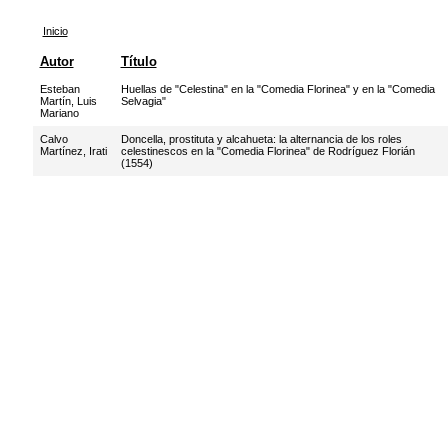
Inicio
Autor
Título
Esteban
Huellas de "Celestina" en la "Comedia Florinea" y en la "Comedia
Martín, Luis
Selvagia"
Mariano
Calvo
Doncella, prostituta y alcahueta: la alternancia de los roles
Martínez, Irati
celestinescos en la "Comedia Florinea" de Rodríguez Florián
(1554)