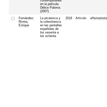
contemporánea
en la película
Délice Paloma
(2007)
Fernández-
La picaresca y
2018
Artículo
eHumanista
Rivera,
la celestinesca
Enrique
en las pantallas
españolas de
los sesenta a
los ochenta