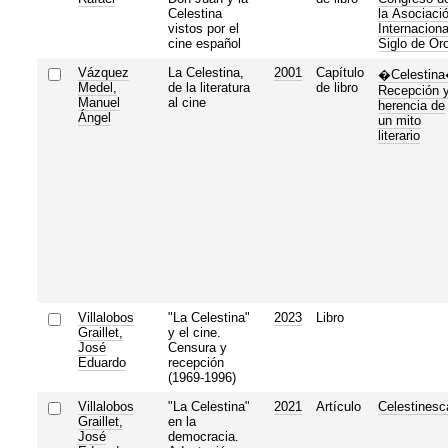
Celestina
la Asociaci
vistos por el
Internaciona
cine español
Siglo de Or
Vázquez
La Celestina,
2001
Capítulo
�Celestina
Medel,
de la literatura
de libro
Recepción 
Manuel
al cine
herencia de
Ángel
un mito
literario
Villalobos
"La Celestina"
2023
Libro
Graillet,
y el cine.
José
Censura y
Eduardo
recepción
(1969-1996)
Villalobos
"La Celestina"
2021
Artículo
Celestinesc
Graillet,
en la
José
democracia.