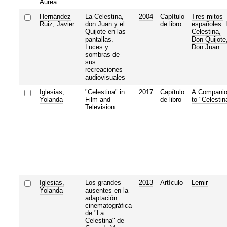
Áurea
Hernández
La Celestina,
2004
Capítulo
Tres mitos
Ruiz, Javier
don Juan y el
de libro
españoles: 
Quijote en las
Celestina,
pantallas.
Don Quijote
Luces y
Don Juan
sombras de
sus
recreaciones
audiovisuales
Iglesias,
"Celestina" in
2017
Capítulo
A Compani
Yolanda
Film and
de libro
to "Celestin
Television
Iglesias,
Los grandes
2013
Artículo
Lemir
Yolanda
ausentes en la
adaptación
cinematográfica
de "La
Celestina" de