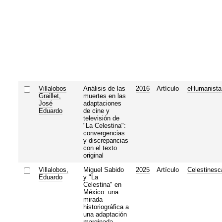
Villalobos
Análisis de las
2016
Artículo
eHumanista
Graillet,
muertes en las
José
adaptaciones
Eduardo
de cine y
televisión de
"La Celestina":
convergencias
y discrepancias
con el texto
original
Villalobos,
Miguel Sabido
2025
Artículo
Celestinesc
Eduardo
y "La
Celestina" en
México: una
mirada
historiográfica a
una adaptación
marginada