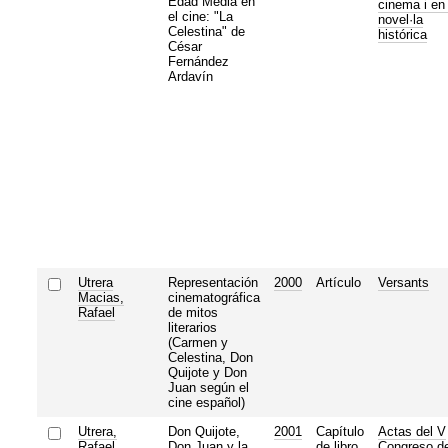
Edad Media en
cinema i en 
el cine: "La
novel·la
Celestina" de
histórica
César
Fernández
Ardavín
Utrera
Representación
2000
Artículo
Versants
Macias,
cinematográfica
Rafael
de mitos
literarios
(Carmen y
Celestina, Don
Quijote y Don
Juan según el
cine español)
Utrera,
Don Quijote,
2001
Capítulo
Actas del V
Rafael
Don Juan y la
de libro
Congreso d