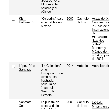
Gerardo Vera:
El humor, la
parodia y el
público
Kish,
"Celestina" sale
2007
Capítulo
Actas del 
Kathleen V.
a las tablas en
de libro
Congreso d
México
la Asociaci
Internaciona
de
Hispanistas
"Las dos
orillas",
Monterrey,
México del 
al 24 de juli
de 2004
López-Ríos,
"La Celestina"
2014
Artículo
Acta literari
Santiago
en el
Franquismo: en
torno a una
frustrada
película de
José Luis
Sáenz de
Heredia
Sanmateu,
La puesta en
2009
Capítulo
L�Edat
Xelo
escena de la
de libro
Mitjana en e