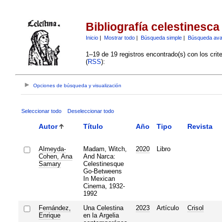
Bibliografía celestinesca
Inicio
|
Mostrar todo
|
Búsqueda simple
|
Búsqueda av
1–19 de 19 registros encontrado(s) con los crit
(
RSS
):
Opciones de búsqueda y visualización
Seleccionar todo
Deseleccionar todo
Autor
Título
Año
Tipo
Revista
Almeyda-
Madam, Witch,
2020
Libro
Cohen, Ana
And Narca:
Samary
Celestinesque
Go-Betweens
In Mexican
Cinema, 1932-
1992
Fernández,
Una Celestina
2023
Artículo
Crisol
Enrique
en la Argelia