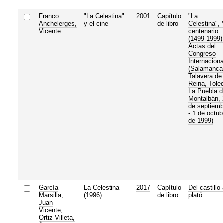
Franco
"La Celestina"
2001
Capítulo
"La
Anchelerges,
y el cine
de libro
Celestina", 
Vicente
centenario
(1499-1999)
Actas del
Congreso
Internaciona
(Salamanca
Talavera de 
Reina, Tole
La Puebla d
Montalbán, 
de septiemb
- 1 de octub
de 1999)
García
La Celestina
2017
Capítulo
Del castillo 
Marsilla,
(1996)
de libro
plató
Juan
Vicente
;
Ortiz Villeta,