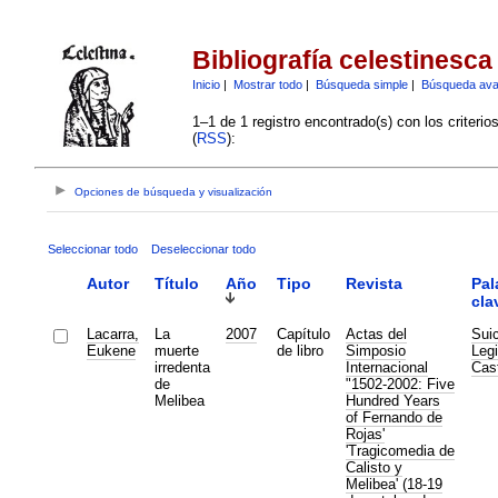
Bibliografía celestinesca
Inicio
|
Mostrar todo
|
Búsqueda simple
|
Búsqueda av
1–1 de 1 registro encontrado(s) con los criteri
(
RSS
):
Opciones de búsqueda y visualización
Seleccionar todo
Deseleccionar todo
Autor
Título
Año
Tipo
Revista
Pal
cla
Lacarra,
La
2007
Capítulo
Actas del
Suic
Eukene
muerte
de libro
Simposio
Legi
irredenta
Internacional
Cas
de
"1502-2002: Five
Melibea
Hundred Years
of Fernando de
Rojas'
'Tragicomedia de
Calisto y
Melibea' (18-19