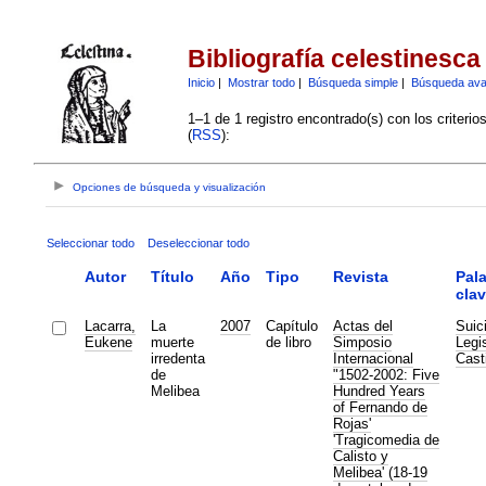
Bibliografía celestinesca
Inicio
|
Mostrar todo
|
Búsqueda simple
|
Búsqueda av
1–1 de 1 registro encontrado(s) con los criteri
(
RSS
):
Opciones de búsqueda y visualización
Seleccionar todo
Deseleccionar todo
Autor
Título
Año
Tipo
Revista
Pal
cla
Lacarra,
La
2007
Capítulo
Actas del
Suic
Eukene
muerte
de libro
Simposio
Legi
irredenta
Internacional
Cast
de
"1502-2002: Five
Melibea
Hundred Years
of Fernando de
Rojas'
'Tragicomedia de
Calisto y
Melibea' (18-19