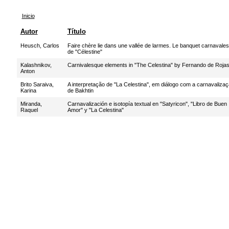
Inicio
Autor
Título
Heusch, Carlos
Faire chère lie dans une vallée de larmes. Le banquet carnavale
de "Célestine"
Kalashnikov,
Carnivalesque elements in "The Celestina" by Fernando de Roja
Anton
Brito Saraiva,
A interpretação de "La Celestina", em diálogo com a carnavaliza
Karina
de Bakhtin
Miranda,
Carnavalización e isotopía textual en "Satyricon", "Libro de Buen
Raquel
Amor" y "La Celestina"