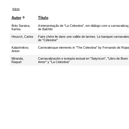
Inicio
Autor
Título
Brito Saraiva,
A interpretação de "La Celestina", em diálogo com a carnavaliza
Karina
de Bakhtin
Heusch, Carlos
Faire chère lie dans une vallée de larmes. Le banquet carnavale
de "Célestine"
Kalashnikov,
Carnivalesque elements in "The Celestina" by Fernando de Roja
Anton
Miranda,
Carnavalización e isotopía textual en "Satyricon", "Libro de Buen
Raquel
Amor" y "La Celestina"