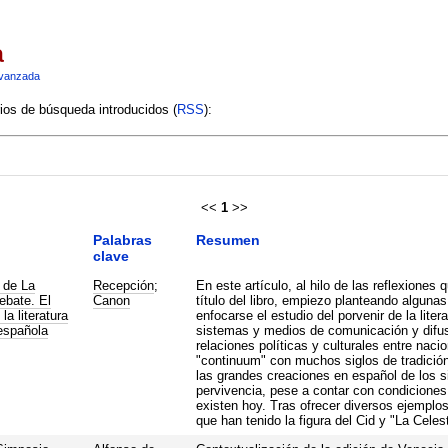
a
vanzada
rios de búsqueda introducidos (
RSS
):
<<
1
>>
Palabras
Resumen
clave
o de La
Recepción
;
En este artículo, al hilo de las reflexiones 
bate. El
Canon
título del libro, empiezo planteando algun
la literatura
enfocarse el estudio del porvenir de la liter
española
sistemas y medios de comunicación y difusi
relaciones políticas y culturales entre naci
"continuum" con muchos siglos de tradición,
las grandes creaciones en español de los 
pervivencia, pese a contar con condiciones
existen hoy. Tras ofrecer diversos ejemplos
que han tenido la figura del Cid y "La Cele