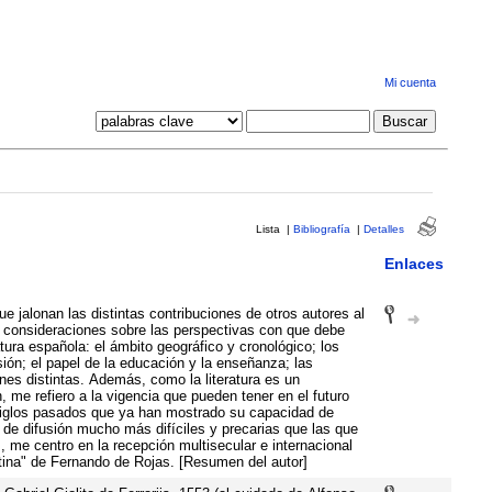
Mi cuenta
Lista
|
Bibliografía
|
Detalles
Enlaces
que jalonan las distintas contribuciones de otros autores al
as consideraciones sobre las perspectivas con que debe
atura española: el ámbito geográfico y cronológico; los
ón; el papel de la educación y la enseñanza; las
ones distintas. Además, como la literatura es un
 me refiero a la vigencia que pueden tener en el futuro
siglos pasados que ya han mostrado su capacidad de
 de difusión mucho más difíciles y precarias que las que
, me centro en la recepción multisecular e internacional
stina" de Fernando de Rojas. [Resumen del autor]