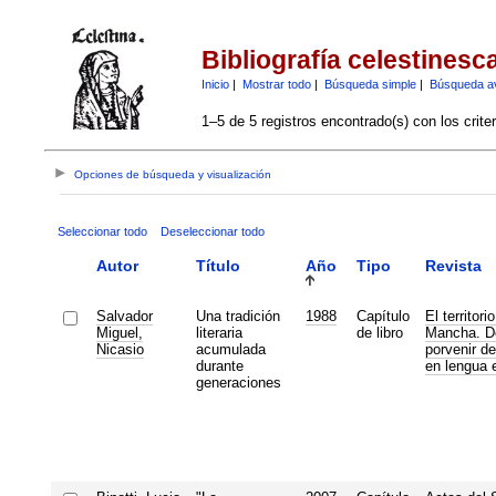
Bibliografía celestinesc
Inicio
|
Mostrar todo
|
Búsqueda simple
|
Búsqueda a
1–5 de 5 registros encontrado(s) con los crite
Opciones de búsqueda y visualización
Seleccionar todo
Deseleccionar todo
Autor
Título
Año
Tipo
Revista
Salvador
Una tradición
1988
Capítulo
El territori
Miguel,
literaria
de libro
Mancha. De
Nicasio
acumulada
porvenir de 
durante
en lengua 
generaciones