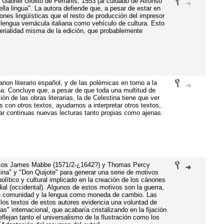
Gabriel Giolito de Ferrariis, 1553 (al cuidado de Alfonso
lla lingua". La autora defiende que, a pesar de estar en
nes lingüísticas que el resto de producción del impresor
lengua vernácula italiana como vehículo de cultura. Esto
terialidad misma de la edición, que probablemente
non literario español, y de las polémicas en torno a la
na. Concluye que, a pesar de que toda una multitud de
n de las obras literarias, la de Celestina tiene que ver
 con otros textos, ayudarnos a interpretar otros textos,
tar continuas nuevas lecturas tanto propias como ajenas.
ánicos James Mabbe (1571/2-¿1642?) y Thomas Percy
ina" y "Don Quijote" para generar una serie de motivos
l político y cultural implicado en la creación de los cánones
dial (occidental). Algunos de estos motivos son la guerra,
de comunidad y la lengua como moneda de cambio. Las
e los textos de estos autores evidencia una voluntad de
s" internacional, que acabaría cristalizando en la fijación
eflejan tanto el universalismo de la Ilustración como los