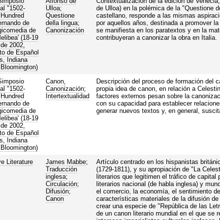
Simposio
Alfonso de
Contextualización de la edición de Venecia, 
al "1502-
Ulloa
;
de Ulloa) en la polémica de la "Questione de
 Hundred
Questione
castellano, responde a las mismas aspiracio
ernando de
della lingua
;
por aquellos años, destinada a promover la 
agicomedia de
Canonización
se manifiesta en los paratextos y en la ma
elibea' (18-19
contribuyeran a canonizar la obra en Italia.
 de 2002,
to de Español
s, Indiana
, Bloomington)
Simposio
Canon,
Descripción del proceso de formación del ca
al "1502-
Canonización
;
propia idea de canon, en relación a Celesti
 Hundred
Intertextualidad
factores externos pesan sobre la canonizació
ernando de
con su capacidad para establecer relaciones
agicomedia de
generar nuevos textos y, en general, susci
elibea' (18-19
 de 2002,
to de Español
s, Indiana
, Bloomington)
e Literature
James Mabbe
;
Artículo centrado en los hispanistas brit
Traducción
(1729-1811), y su apropiación de "La Celest
inglesa
;
literarios que legitimen el tráfico de capita
Circulación
;
literarios nacional (de habla inglesa) y mun
Difusión
;
el comercio, la economía, el sentimiento 
Canon
características materiales de la difusión d
crear una especie de "República de las Letra
de un canon literario mundial en el que se r