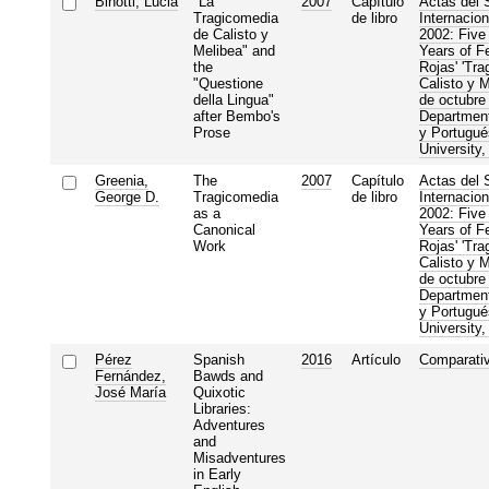
Binotti, Lucia
"La
2007
Capítulo
Actas del 
Tragicomedia
de libro
Internacion
de Calisto y
2002: Five
Melibea" and
Years of F
the
Rojas' 'Tr
"Questione
Calisto y M
della Lingua"
de octubre
after Bembo's
Departmen
Prose
y Portugué
University
Greenia,
The
2007
Capítulo
Actas del 
George D.
Tragicomedia
de libro
Internacion
as a
2002: Five
Canonical
Years of F
Work
Rojas' 'Tr
Calisto y M
de octubre
Departmen
y Portugué
University
Pérez
Spanish
2016
Artículo
Comparativ
Fernández,
Bawds and
José María
Quixotic
Libraries:
Adventures
and
Misadventures
in Early