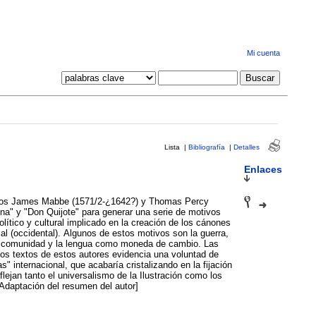
Mi cuenta
Lista
|
Bibliografía
|
Detalles
Enlaces
ánicos James Mabbe (1571/2-¿1642?) y Thomas Percy
ina" y "Don Quijote" para generar una serie de motivos
 político y cultural implicado en la creación de los cánones
ial (occidental). Algunos de estos motivos son la guerra,
de comunidad y la lengua como moneda de cambio. Las
 los textos de estos autores evidencia una voluntad de
" internacional, que acabaría cristalizando en la fijación
flejan tanto el universalismo de la Ilustración como los
 [Adaptación del resumen del autor]