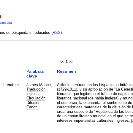
a
vanzada
rios de búsqueda introducidos (
RSS
):
<<
1
>>
Palabras
Resumen
clave
 Literature
James Mabbe
;
Artículo centrado en los hispanistas brit
Traducción
(1729-1811), y su apropiación de "La Celest
inglesa
;
literarios que legitimen el tráfico de capital
Circulación
;
literarios nacional (de habla inglesa) y mund
Difusión
;
el comercio, la economía, el sentimiento 
Canon
características materiales de la difusión de
crear una especie de "República de las Letras
de un canon literario mundial en el que se re
intereses imperialistas culturales ingleses.