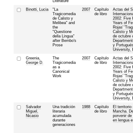
Literature
Binotti, Lucia
"La
2007
Capítulo
Actas del 
Tragicomedia
de libro
Internacion
de Calisto y
2002: Five
Melibea" and
Years of Fe
the
Rojas' 'Tra
"Questione
Calisto y Me
della Lingua"
de octubre 
after Bembo's
Department
Prose
y Portugués
University,
Greenia,
The
2007
Capítulo
Actas del 
George D.
Tragicomedia
de libro
Internacion
as a
2002: Five
Canonical
Years of Fe
Work
Rojas' 'Tra
Calisto y Me
de octubre 
Department
y Portugués
University,
Salvador
Una tradición
1988
Capítulo
El territorio
Miguel,
literaria
de libro
Mancha. De
Nicasio
acumulada
porvenir de 
durante
en lengua e
generaciones