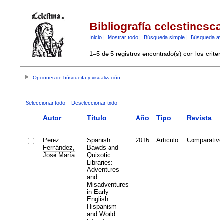
Bibliografía celestinesc
Inicio
|
Mostrar todo
|
Búsqueda simple
|
Búsqueda a
1–5 de 5 registros encontrado(s) con los crite
Opciones de búsqueda y visualización
Seleccionar todo
Deseleccionar todo
Autor
Título
Año
Tipo
Revista
Pérez
Spanish
2016
Artículo
Comparative
Fernández,
Bawds and
José María
Quixotic
Libraries:
Adventures
and
Misadventures
in Early
English
Hispanism
and World