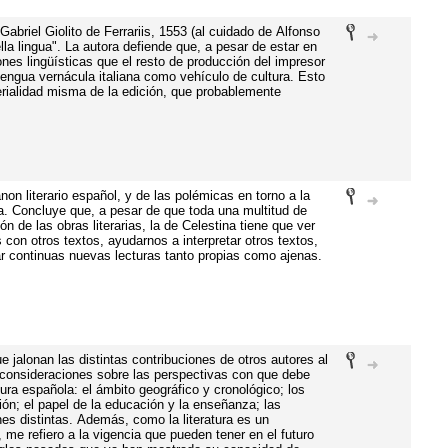
Gabriel Giolito de Ferrariis, 1553 (al cuidado de Alfonso
lla lingua". La autora defiende que, a pesar de estar en
nes lingüísticas que el resto de producción del impresor
lengua vernácula italiana como vehículo de cultura. Esto
erialidad misma de la edición, que probablemente
on literario español, y de las polémicas en torno a la
na. Concluye que, a pesar de que toda una multitud de
n de las obras literarias, la de Celestina tiene que ver
con otros textos, ayudarnos a interpretar otros textos,
ar continuas nuevas lecturas tanto propias como ajenas.
ue jalonan las distintas contribuciones de otros autores al
s consideraciones sobre las perspectivas con que debe
atura española: el ámbito geográfico y cronológico; los
ón; el papel de la educación y la enseñanza; las
ones distintas. Además, como la literatura es un
me refiero a la vigencia que pueden tener en el futuro