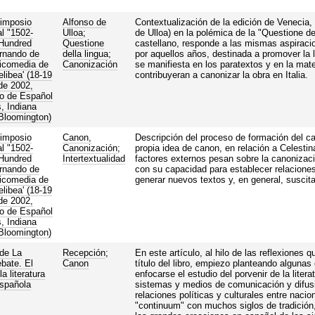
Simposio
Alfonso de
Contextualización de la edición de Venecia, 
al "1502-
Ulloa
;
de Ulloa) en la polémica de la "Questione de
 Hundred
Questione
castellano, responde a las mismas aspiracio
rnando de
della lingua
;
por aquellos años, destinada a promover la 
gicomedia de
Canonización
se manifiesta en los paratextos y en la mat
libea' (18-19
contribuyeran a canonizar la obra en Italia.
de 2002,
o de Español
, Indiana
 Bloomington)
Simposio
Canon,
Descripción del proceso de formación del can
al "1502-
Canonización
;
propia idea de canon, en relación a Celesti
 Hundred
Intertextualidad
factores externos pesan sobre la canonizació
rnando de
con su capacidad para establecer relaciones 
gicomedia de
generar nuevos textos y, en general, suscit
libea' (18-19
de 2002,
o de Español
, Indiana
 Bloomington)
 de La
Recepción
;
En este artículo, al hilo de las reflexiones q
bate. El
Canon
título del libro, empiezo planteando alguna
la literatura
enfocarse el estudio del porvenir de la liter
spañola
sistemas y medios de comunicación y difusi
relaciones políticas y culturales entre naci
"continuum" con muchos siglos de tradición, 