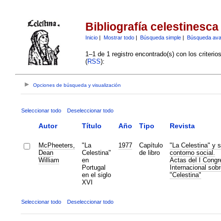
Bibliografía celestinesca
Inicio
|
Mostrar todo
|
Búsqueda simple
|
Búsqueda av
1–1 de 1 registro encontrado(s) con los criteri
(
RSS
):
Opciones de búsqueda y visualización
Seleccionar todo
Deseleccionar todo
Autor
Título
Año
Tipo
Revista
McPheeters,
"La
1977
Capítulo
"La Celestina" y 
Dean
Celestina"
de libro
contorno social.
William
en
Actas del I Congr
Portugal
Internacional sobr
en el siglo
"Celestina"
XVI
Seleccionar todo
Deseleccionar todo