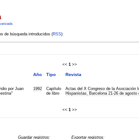
a
vanzada
ios de búsqueda introducidos (
RSS
):
<<
1
>>
Año
Tipo
Revista
vidio por Juan
1992
Capítulo
Actas del X Congreso de la Asociación I
estina"
de libro
Hispanistas, Barcelona 21-26 de agosto
<<
1
>>
Guardar registros:
Exportar registros: