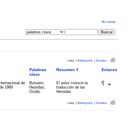
Mi cuenta
Lista
|
Bibliografía
|
Detalles
Palabras
Resumen
Enlaces
clave
nternacional de
Bursario
;
El autor conoció la
 de 1989
Heoridas
;
traducción de las
Ovidio
Heroidas.
Lista
|
Bibliografía
|
Detalles