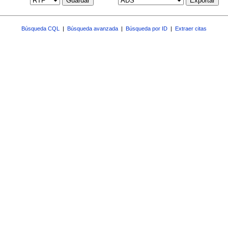
Guardar
Exportar
Búsqueda CQL
|
Búsqueda avanzada
|
Búsqueda por ID
|
Extraer citas