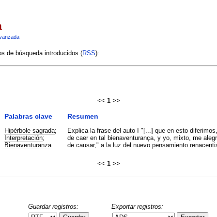
a
vanzada
ios de búsqueda introducidos (
RSS
):
<<
1
>>
Palabras clave
Resumen
Hipérbole sagrada
;
Explica la frase del auto I "[...] que en esto diferimo
Interpretación
;
de caer en tal bienaventurança, y yo, mixto, me aleg
Bienaventuranza
de causar," a la luz del nuevo pensamiento renacenti
<<
1
>>
Guardar registros:
Exportar registros: