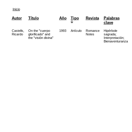
Inicio
Autor
Título
Año
Tipo
Revista
Palabras
clave
Castells,
On the "cuerpo
1993
Artículo
Romance
Hipérbole
Ricardo
glorificado" and
Notes
sagrada
;
the "visión divina"
Interpretación
;
Bienaventuranza