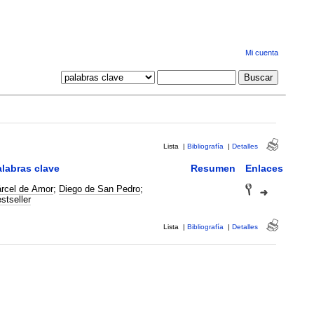
Mi cuenta
Lista
|
Bibliografía
|
Detalles
labras clave
Resumen
Enlaces
rcel de Amor
;
Diego de San Pedro
;
stseller
Lista
|
Bibliografía
|
Detalles