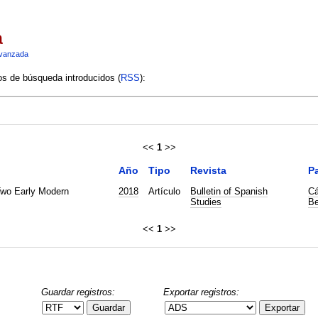
a
vanzada
ios de búsqueda introducidos (
RSS
):
<<
1
>>
Año
Tipo
Revista
Pa
Two Early Modern
2018
Artículo
Bulletin of Spanish
Cá
Studies
Be
<<
1
>>
Guardar registros:
Exportar registros:
Guardar
Exportar