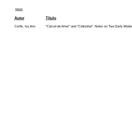
Inicio
Autor
Título
Corfis, Ivy Ann
"Cárcel de Amor" and "Celestina": Notes on Two Early Moder