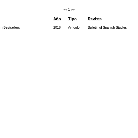
<<
1
>>
Año
Tipo
Revista
n Bestsellers
2018
Artículo
Bulletin of Spanish Studies