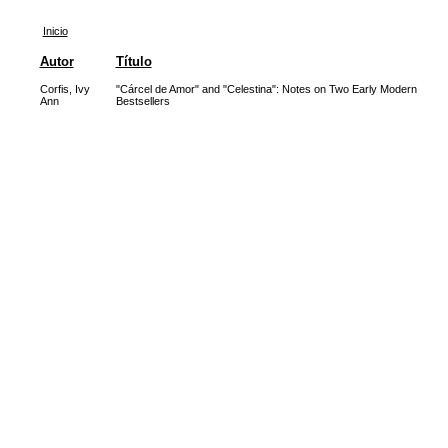
Inicio
Autor
Título
Corfis, Ivy
"Cárcel de Amor" and "Celestina": Notes on Two Early Modern
Ann
Bestsellers