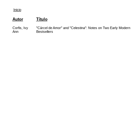
Inicio
Autor
Título
Corfis, Ivy
"Cárcel de Amor" and "Celestina": Notes on Two Early Modern
Ann
Bestsellers