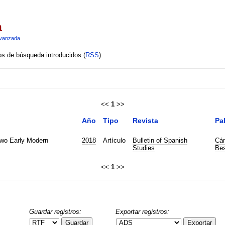
a
vanzada
ios de búsqueda introducidos (
RSS
):
<<
1
>>
Año
Tipo
Revista
Pa
Two Early Modern
2018
Artículo
Bulletin of Spanish
Cár
Studies
Bes
<<
1
>>
Guardar registros:
Exportar registros:
Guardar
Exportar