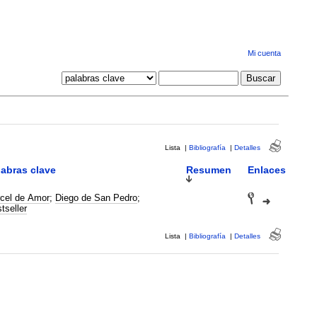
Mi cuenta
Lista
|
Bibliografía
|
Detalles
labras clave
Resumen
Enlaces
cel de Amor
;
Diego de San Pedro
;
tseller
Lista
|
Bibliografía
|
Detalles