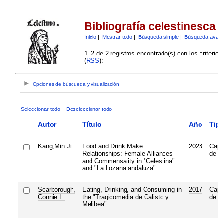
Bibliografía celestinesca
Inicio
|
Mostrar todo
|
Búsqueda simple
|
Búsqueda av
1–2 de 2 registros encontrado(s) con los criter
(
RSS
):
Opciones de búsqueda y visualización
Seleccionar todo
Deseleccionar todo
Autor
Título
Año
Ti
Kang,Min Ji
Food and Drink Make
2023
Cap
Relationships: Female Alliances
de 
and Commensality in "Celestina"
and "La Lozana andaluza"
Scarborough,
Eating, Drinking, and Consuming in
2017
Cap
Connie L.
the "Tragicomedia de Calisto y
de 
Melibea"