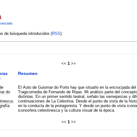
a
vanzada
ios de búsqueda introducidos (
RSS
):
<<
1
>>
bras
Resumen
e
de
El Auto de Guiomar do Porto hay que situarlo en la encrucijada del
ar do
Tragicomedia de Fernando de Rojas. Mi análisis parte del concept
;
distintas. En un primer sentido teatral, señalo las semejanzas y di
tinesca
;
continuaciones de La Celestina. Desde el punto de vista de la histori
grafía
en la conducta de la protagonista. Y desde un punto de vista icono
iconosfera celestinesca y la cultura visual de la época.
<<
1
>>