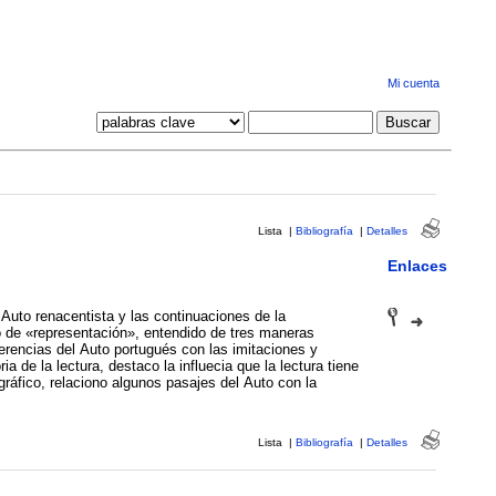
Mi cuenta
Lista
|
Bibliografía
|
Detalles
Enlaces
 Auto renacentista y las continuaciones de la
o de «representación», entendido de tres maneras
ferencias del Auto portugués con las imitaciones y
a de la lectura, destaco la influecia que la lectura tiene
gráfico, relaciono algunos pasajes del Auto con la
Lista
|
Bibliografía
|
Detalles