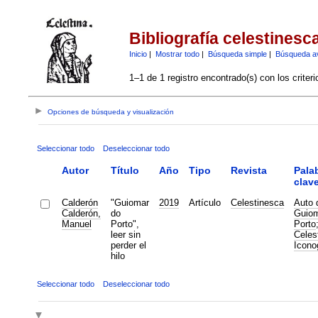
Bibliografía celestinesc
Inicio
|
Mostrar todo
|
Búsqueda simple
|
Búsqueda a
1–1 de 1 registro encontrado(s) con los criter
Opciones de búsqueda y visualización
Seleccionar todo
Deseleccionar todo
Autor
Título
Año
Tipo
Revista
Pala
clav
Calderón
"Guiomar
2019
Artículo
Celestinesca
Auto 
Calderón,
do
Guiom
Manuel
Porto",
Porto
leer sin
Celes
perder el
Icono
hilo
Seleccionar todo
Deseleccionar todo