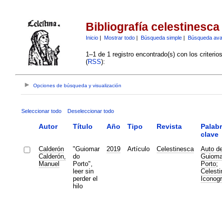
Bibliografía celestinesca
Inicio
|
Mostrar todo
|
Búsqueda simple
|
Búsqueda av
1–1 de 1 registro encontrado(s) con los criteri
(
RSS
):
Opciones de búsqueda y visualización
Seleccionar todo
Deseleccionar todo
Autor
Título
Año
Tipo
Revista
Palab
clave
Calderón
"Guiomar
2019
Artículo
Celestinesca
Auto d
Calderón,
do
Guioma
Manuel
Porto",
Porto
;
leer sin
Celest
perder el
Iconogr
hilo