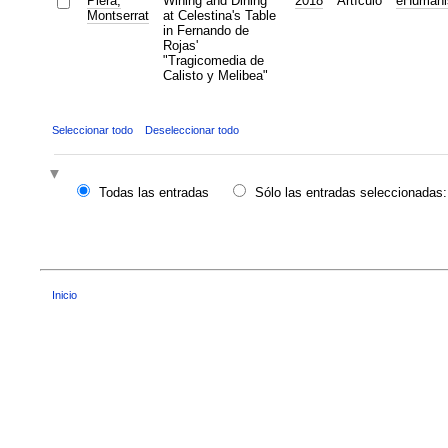
Piera,
Wining and Dining
2018
Artículo
eHumani
Montserrat
at Celestina's Table
in Fernando de
Rojas'
"Tragicomedia de
Calisto y Melibea"
Seleccionar todo
Deseleccionar todo
Todas las entradas
Sólo las entradas seleccionadas:
Inicio