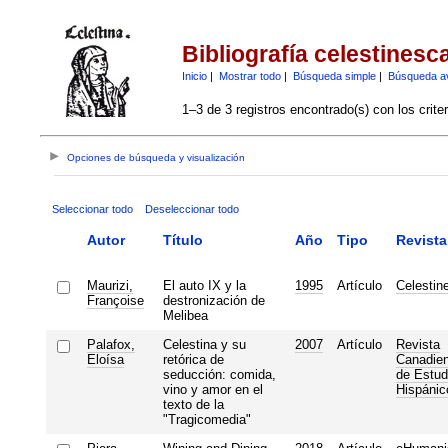
Bibliografía celestinesc
Inicio
|
Mostrar todo
|
Búsqueda simple
|
Búsqueda a
1–3 de 3 registros encontrado(s) con los crite
Opciones de búsqueda y visualización
Seleccionar todo
Deseleccionar todo
Autor
Título
Año
Tipo
Revista
Maurizi,
El auto IX y la
1995
Artículo
Celestin
Françoise
destronización de
Melibea
Palafox,
Celestina y su
2007
Artículo
Revista
Eloísa
retórica de
Canadie
seducción: comida,
de Estud
vino y amor en el
Hispánic
texto de la
"Tragicomedia"