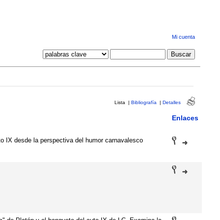
Mi cuenta
Lista
|
Bibliografía
|
Detalles
Enlaces
uto IX desde la perspectiva del humor carnavalesco