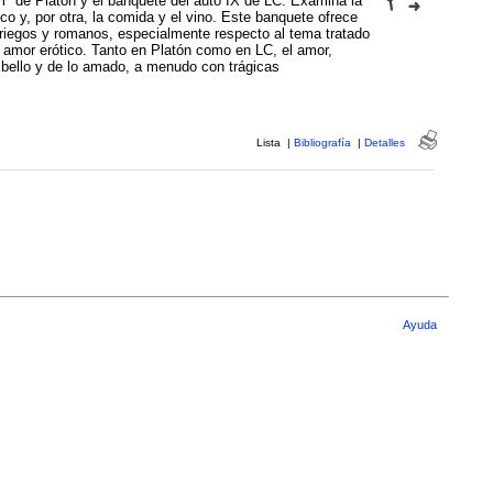
" de Platón y el banquete del auto IX de LC. Examina la
co y, por otra, la comida y el vino. Este banquete ofrece
griegos y romanos, especialmente respecto al tema tratado
l amor erótico. Tanto en Platón como en LC, el amor,
 bello y de lo amado, a menudo con trágicas
Lista
|
Bibliografía
|
Detalles
Ayuda