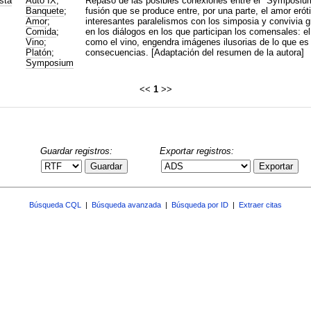
sta
Auto IX
;
Repaso de las posibles conexiones entre el "Symposium
Banquete
;
fusión que se produce entre, por una parte, el amor eróti
Amor
;
interesantes paralelismos con los simposia y convivia 
Comida
;
en los diálogos en los que participan los comensales: e
Vino
;
como el vino, engendra imágenes ilusorias de lo que es
Platón
;
consecuencias. [Adaptación del resumen de la autora]
Symposium
<<
1
>>
Guardar registros:
Exportar registros:
Guardar
Exportar
Búsqueda CQL
|
Búsqueda avanzada
|
Búsqueda por ID
|
Extraer citas