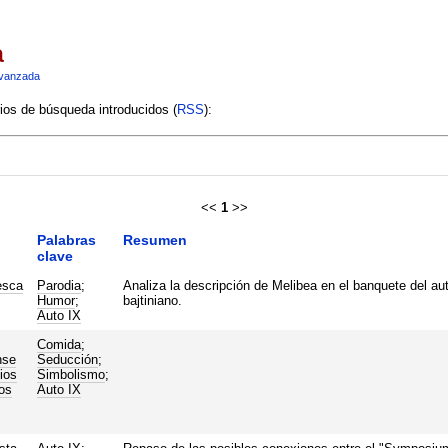
a
vanzada
rios de búsqueda introducidos (
RSS
):
<<
1
>>
Palabras
Resumen
clave
esca
Parodia
;
Analiza la descripción de Melibea en el banquete del a
Humor
;
bajtiniano.
Auto IX
Comida
;
nse
Seducción
;
ios
Simbolismo
;
os
Auto IX