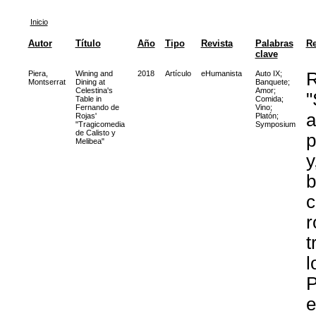
Inicio
Autor
Título
Año
Tipo
Revista
Palabras
R
clave
Piera,
Wining and
2018
Artículo
eHumanista
Auto IX
;
R
Montserrat
Dining at
Banquete
;
Celestina's
Amor
;
"
Table in
Comida
;
Fernando de
Vino
;
a
Rojas'
Platón
;
"Tragicomedia
Symposium
de Calisto y
p
Melibea"
y
b
c
r
t
l
P
e