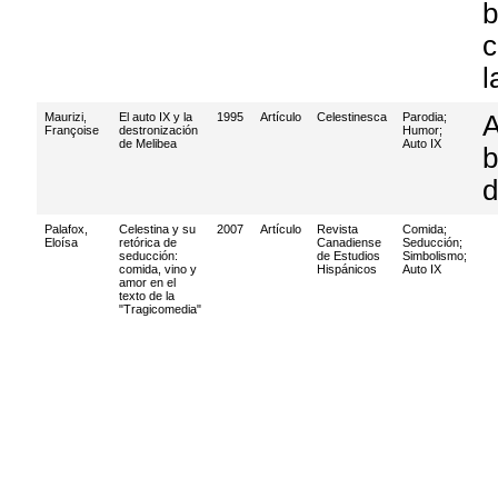
b
c
l
Maurizi,
El auto IX y la
1995
Artículo
Celestinesca
Parodia
;
A
Françoise
destronización
Humor
;
de Melibea
Auto IX
b
d
Palafox,
Celestina y su
2007
Artículo
Revista
Comida
;
Eloísa
retórica de
Canadiense
Seducción
;
seducción:
de Estudios
Simbolismo
;
comida, vino y
Hispánicos
Auto IX
amor en el
texto de la
"Tragicomedia"